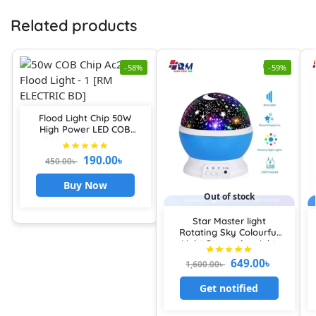
Related products
-58%
-59%
Flood Light Chip 50W
High Power LED COB
220V with Smart IC
Driver, Integrated SMD
190.00
৳
450.00
৳
LED COB Light Source
For DIY Spotlight & Flood
Buy Now
Light
Out of stock
Star Master light
Rotating Sky Colourful
Light Starry sky night
light projector Star and
649.00
৳
1,600.00
৳
moonlight Table Lamp
Get notified