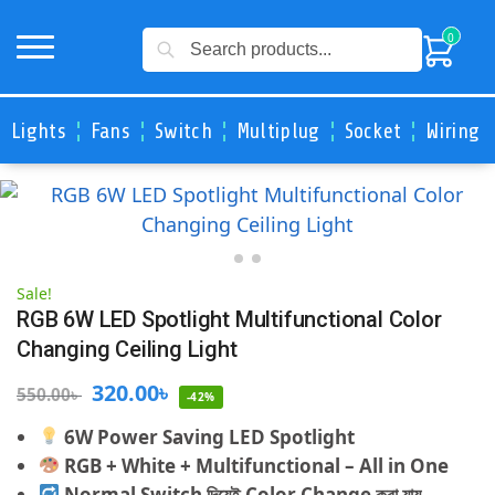
Search
0
Lights
Fans
Switch
Multiplug
Socket
Wiring 
Sale!
RGB 6W LED Spotlight Multifunctional Color
Changing Ceiling Light
320.00
৳
550.00
৳
-42%
6W Power Saving LED Spotlight
RGB + White + Multifunctional – All in One
Normal Switch দিয়েই Color Change করা যায়