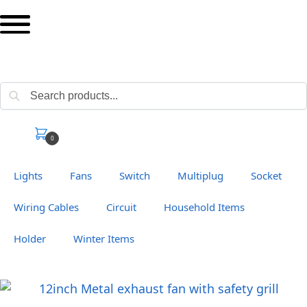
Search
0.00
৳
0
Lights
Fans
Switch
Multiplug
Socket
Wiring Cables
Circuit
Household Items
Holder
Winter Items