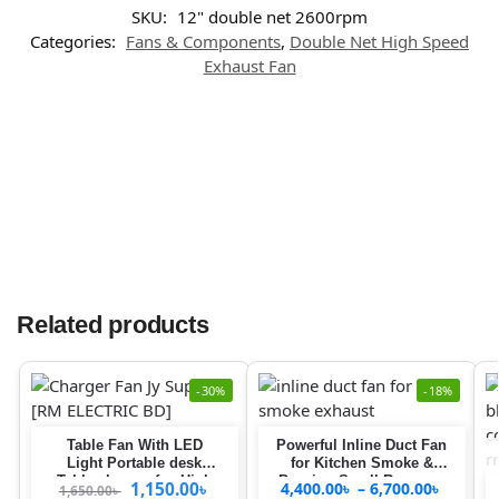
SKU:
12" double net 2600rpm
Categories:
Fans & Components
,
Double Net High Speed
Exhaust Fan
Related products
-30%
-18%
Table Fan With LED
Powerful Inline Duct Fan
Light Portable desk
for Kitchen Smoke &
Table charger fan High
Burning Smell Remover
1,150.00
৳
4,400.00
৳
–
6,700.00
৳
1,650.00
৳
quality Double Battery
Inline Duct Fan for Long