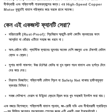
দীর্ঘস্থায়ী এবং শক্তিশালী পারফরম্যান্সের জন্য। এর
High-Speed Copper
Motor
মুহূর্তেই বাতাস পরিষ্কার করে ঘরকে রাখে সতেজ।
কেন এই একজস্ট ফ্যানটি সেরা?
মরিচারোধী (Rust-Proof):
প্রিমিয়াম অ্যান্টি-রাস্ট কোটিং ব্যবহারের ফলে
আর্দ্রতা বা ধোঁয়ায় এটিতে সহজে জং ধরবে না।
অল-মেটাল বডি:
প্লাস্টিক ফ্যানের তুলনায় অনেক বেশি মজবুত এবং টেকসই মেটাল
ব্লেড ও ফ্রেম।
সুপার ফাস্ট সাকশন:
উচ্চ RPM মোটর যা খুব দ্রুত গরম বাতাস এবং দুর্গন্ধ টেনে
বের করে দেয়।
নিরাপদ ডিজাইন:
শক্তিশালী মেটাল গ্রিল বা Safety Net থাকায় দুর্ঘটনামুক্ত
ব্যবহার নিশ্চিত।
সহজ সেটআপ:
দেয়াল বা উইন্ডো ফ্রেমে ড্রিল করে খুব সহজেই ইনস্টল করা যায়।
এক নজরে বিশেষত্ব:
শক্তিশালী বাতাস প্রবাহ, জং-রোধী বডি এবং দীর্ঘমেয়াদী স্থায়িত্ব
—সব মিলিয়ে আপনার প্রফেশনাল স্পেসের জন্য এটি একটি সেরা ইনভেস্টমেন্ট।